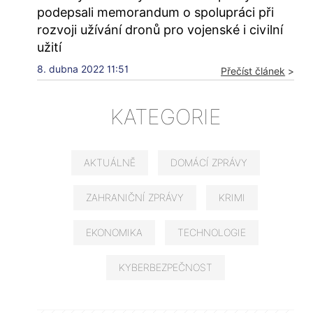
podepsali memorandum o spolupráci při
rozvoji užívání dronů pro vojenské i civilní
užití
8. dubna 2022 11:51
Přečíst článek
>
KATEGORIE
AKTUÁLNĚ
DOMÁCÍ ZPRÁVY
ZAHRANIČNÍ ZPRÁVY
KRIMI
EKONOMIKA
TECHNOLOGIE
KYBERBEZPEČNOST