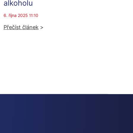
alkoholu
6. října 2025 11:10
Přečíst článek
>