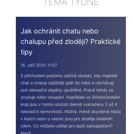
TÉMA TÝDNE
Jak ochránit chatu nebo
chalupu před zloději? Praktické
tipy
16. září 2025 11:07
S příchodem podzimu začíná období, kdy majitelé
chat a chalup odjíždějí zpět do měst a nechávají
své rekreační objekty opuštěné. Právě tehdy se
zvyšuje riziko vloupání. Například ve Středočeském
kraji jsou v tomto období denně vykradeny 3 až 4
rekreační nemovitosti. Klidná, méně obydlená místa
v lesích nebo u vesnic jsou pro zloděje ideálním
cílem. Co můžete udělat pro lepší zabezpečení?
Navš ...