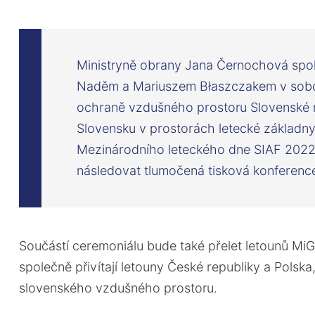
Ministryně obrany Jana Černochová spol
Naděm a Mariuszem Błaszczakem v sobo
ochraně vzdušného prostoru Slovenské r
Slovensku v prostorách letecké základn
Mezinárodního leteckého dne SIAF 202
následovat tlumočená tisková konferenc
Součástí ceremoniálu bude také přelet letounů MiG
společně přivítají letouny České republiky a Pols
slovenského vzdušného prostoru.