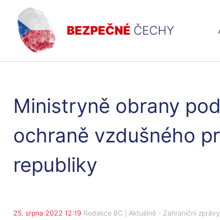
Ministryně obrany po
ochraně vzdušného pr
republiky
25. srpna 2022 12:19
Redakce BC
|
Aktuálně
-
Zahraniční zprávy