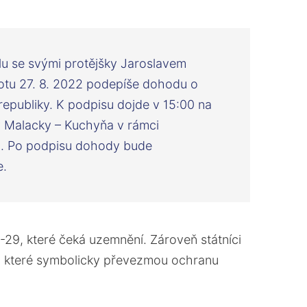
u se svými protějšky Jaroslavem
tu 27. 8. 2022 podepíše dohodu o
epubliky. K podpisu dojde v 15:00 na
y Malacky – Kuchyňa v rámci
2. Po podpisu dohody bude
e.
-29, které čeká uzemnění. Zároveň státníci
ka, které symbolicky převezmou ochranu