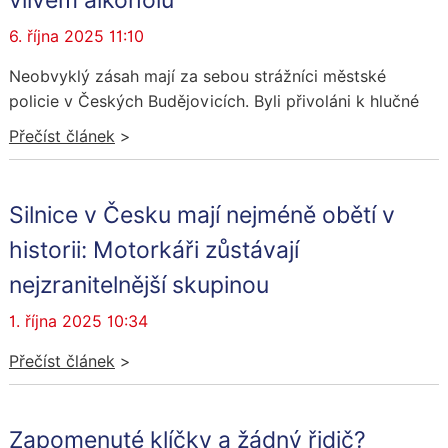
2026+. Bezpečnostní rada státu dále vzala na vědomí
Vyhodnocení splnění úkolů Plánu operační přípravy státního
6. října 2025 11:10
území České republiky na lét...
Neobvyklý zásah mají za sebou strážníci městské
policie v Českých Budějovicích. Byli přivoláni k hlučné
ženě na sídlišti Máj, která u kontejnerů rušila noční klid.
Přečíst článek
>
Sedmatřicetiletá žena jim sdělila, že svým jednáním
údajně bojuje proti „satanským rituálům“. Na místo dor...
Silnice v Česku mají nejméně obětí v
historii: Motorkáři zůstávají
nejzranitelnější skupinou
1. října 2025 10:34
Přečíst článek
>
Zapomenuté klíčky a žádný řidič?