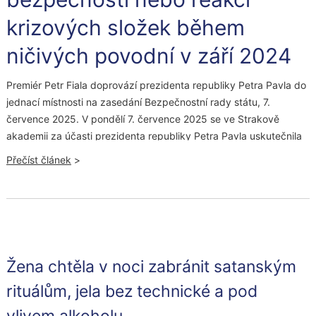
krizových složek během
ničivých povodní v září 2024
Premiér Petr Fiala doprovází prezidenta republiky Petra Pavla do
jednací místnosti na zasedání Bezpečnostní rady státu, 7.
července 2025. V pondělí 7. července 2025 se ve Strakově
akademii za účasti prezidenta republiky Petra Pavla uskutečnila
pravidelná schůze Bezpečnostní rady státu. Bezpečnostní rada
Přečíst článek
>
státu vzala na vědomí Zprávu o zajišťování obrany státu v roce
2024, Zprávu o situaci v oblasti migrace a integrace cizinců na
území České republiky v roce 2024 a materiál Povodně 2024 –
reakce na krizovou situaci. Jedním z témat jednání byla i
problematika kybernetické bezpečnosti. Bezpečnostní rada státu
schválila Národní strategii kybernetické bezpečnosti České
Žena chtěla v noci zabránit satanským
republiky, Zprávu o stavu kybernetické bezpečnosti České
rituálům, jela bez technické a pod
republiky za rok 2024 a vyslechla informaci o přípravě Národního
plánu výzkumu a vývoje v kybernetické a informační bezpečnosti
vlivem alkoholu