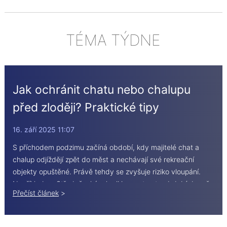
TÉMA TÝDNE
Jak ochránit chatu nebo chalupu
před zloději? Praktické tipy
16. září 2025 11:07
S příchodem podzimu začíná období, kdy majitelé chat a
chalup odjíždějí zpět do měst a nechávají své rekreační
objekty opuštěné. Právě tehdy se zvyšuje riziko vloupání.
Například ve Středočeském kraji jsou v tomto období denně
Přečíst článek
>
vykradeny 3 až 4 rekreační nemovitosti. Klidná, méně
obydlená místa v lesích nebo u vesnic jsou pro zloděje
ideálním cílem. Co můžete udělat pro lepší zabezpečení?