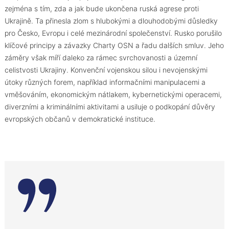
zejména s tím, zda a jak bude ukončena ruská agrese proti
Ukrajině. Ta přinesla zlom s hlubokými a dlouhodobými důsledky
pro Česko, Evropu i celé mezinárodní společenství. Rusko porušilo
klíčové principy a závazky Charty OSN a řadu dalších smluv. Jeho
záměry však míří daleko za rámec svrchovanosti a územní
celistvosti Ukrajiny. Konvenční vojenskou silou i nevojenskými
útoky různých forem, například informačními manipulacemi a
vměšováním, ekonomickým nátlakem, kybernetickými operacemi,
diverzními a kriminálními aktivitami a usiluje o podkopání důvěry
evropských občanů v demokratické instituce.