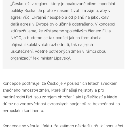
„Česko leží v regionu, který je opakovaně cílem imperiální
politiky Ruska. Je proto v našem životním zájmu, aby v
agresi vůči Ukrajině neuspělo a od plánů na jakoukoliv
další agresi v Evropě bylo účinně odstrašeno. V koncepci
zdůrazňujeme, že zůstaneme spolehlivým členem EU a
NATO, a budeme se tak podílet jak na formulaci a
přijímání kolektivních rozhodnutí, tak na jejich
uskutečnění, včetně potřebných změn v rámci obou
organizací,“ řekl ministr Lipavský.
Koncepce podtrhuje, že Česko je v posledních letech svědkem
značného množství změn, které přinášejí nejistoty a pro
mezinárodní řád jsou zdrojem ohrožení, ale i příležitostí a klade
důraz na zodpovědnost evropských spojenců za bezpečnost na
evropském kontinentu.
Koncepce se věnuje i faktu, že zatímco někdejší určující populační