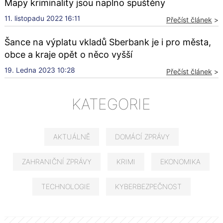
Mapy kriminality jsou naplno spuštěny
11. listopadu 2022 16:11
Přečíst článek
>
Šance na výplatu vkladů Sberbank je i pro města,
obce a kraje opět o něco vyšší
19. Ledna 2023 10:28
Přečíst článek
>
KATEGORIE
AKTUÁLNĚ
DOMÁCÍ ZPRÁVY
ZAHRANIČNÍ ZPRÁVY
KRIMI
EKONOMIKA
TECHNOLOGIE
KYBERBEZPEČNOST