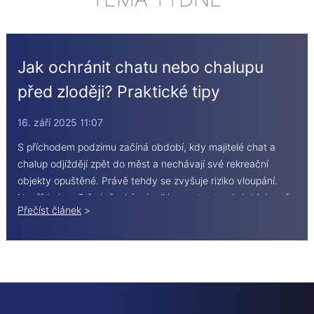
Jak ochránit chatu nebo chalupu
před zloději? Praktické tipy
16. září 2025 11:07
S příchodem podzimu začíná období, kdy majitelé chat a
chalup odjíždějí zpět do měst a nechávají své rekreační
objekty opuštěné. Právě tehdy se zvyšuje riziko vloupání.
Například ve Středočeském kraji jsou v tomto období denně
Přečíst článek
>
vykradeny 3 až 4 rekreační nemovitosti. Klidná, méně
obydlená místa v lesích nebo u vesnic jsou pro zloděje
ideálním cílem. Co můžete udělat pro lepší zabezpečení?
Navš ...