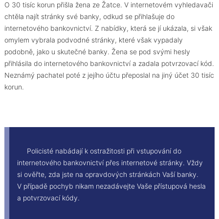
O 30 tisíc korun přišla žena ze Žatce. V internetovém vyhledavači
chtěla najít stránky své banky, odkud se přihlašuje do
internetového bankovnictví. Z nabídky, která se jí ukázala, si však
omylem vybrala podvodné stránky, které však vypadaly
podobně, jako u skutečné banky. Žena se pod svými hesly
přihlásila do internetového bankovnictví a zadala potvrzovací kód.
Neznámý pachatel poté z jejího účtu přeposlal na jiný účet 30 tisíc
korun.
Policisté nabádají k ostražitosti při vstupování do
internetového bankovnictví přes internetové stránky. Vždy
si ověřte, zda jste na opravdových stránkách Vaší banky.
V případě pochyb nikam nezadávejte Vaše přístupová hesla
a potvrzovací kódy.