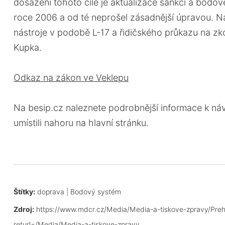
dosažení tohoto cíle je aktualizace sankcí a bodo
roce 2006 a od té neprošel zásadnější úpravou. Náv
nástroje v podobě L-17 a řidičského průkazu na zk
Kupka.
Odkaz na zákon ve Veklepu
Na besip.cz naleznete podrobnější informace k ná
umístili nahoru na hlavní stránku.
Štítky:
doprava
|
Bodový systém
Zdroj:
https://www.mdcr.cz/Media/Media-a-tiskove-zpravy/Prehl
returl=/Media/Media-a-tiskove-zpravy