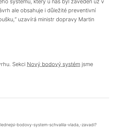
vého systému, který u nás byl zaveden už v
rh ale obsahuje i důležité preventivní
oušku,“ uzavírá ministr dopravy Martin
vrhu. Sekci
Nový bodový systém
jsme
ednejsi-bodovy-system-schvalila-vlada,-zavadi?