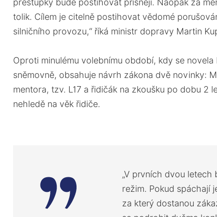
přestupky bude postihovat přísněji. Naopak za men
tolik. Cílem je citelně postihovat vědomé porušován
silničního provozu,“ říká ministr dopravy Martin Ku
Oproti minulému volebnímu období, kdy se novela
sněmovně, obsahuje návrh zákona dvě novinky: Mo
mentora, tzv. L17 a řidičák na zkoušku po dobu 2 l
nehledě na věk řidiče.
„V prvních dvou letech b
režim. Pokud spáchají 
za který dostanou zákaz