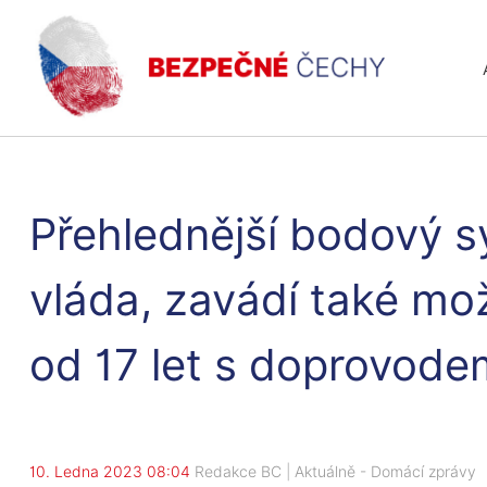
Přehlednější bodový s
vláda, zavádí také mož
od 17 let s doprovode
10. Ledna 2023 08:04
Redakce BC
|
Aktuálně
-
Domácí zprávy