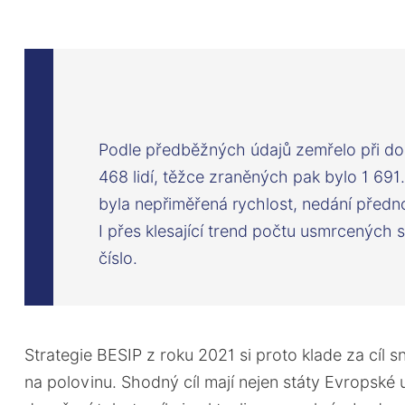
Podle předběžných údajů zemřelo při d
468 lidí, těžce zraněných pak bylo 1 691. 
byla nepřiměřená rychlost, nedání předno
I přes klesající trend počtu usmrcených s
číslo.
Strategie BESIP z roku 2021 si proto klade za cíl sn
na polovinu. Shodný cíl mají nejen státy Evropské u