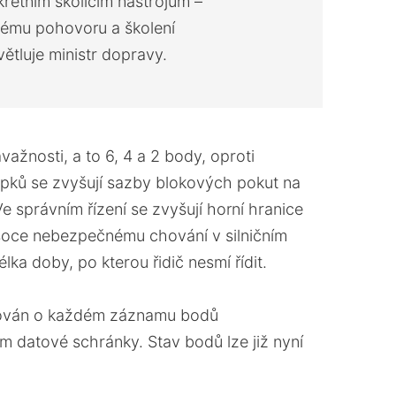
rétním školícím nástrojům –
ému pohovoru a školení
světluje ministr dopravy.
ažnosti, a to 6, 4 a 2 body, oproti
pků se zvyšují sazby blokových pokut na
e správním řízení se zvyšují horní hranice
ysoce nebezpečnému chování v silničním
ka doby, po kterou řidič nesmí řídit.
rmován o každém záznamu bodů
m datové schránky. Stav bodů lze již nyní