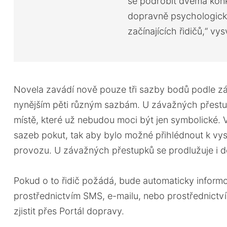
se podrobit dvěma konk
dopravně psychologick
začínajících řidičů,“ vy
Novela zavádí nově pouze tři sazby bodů podle záv
nynějším pěti různým sazbám. U závažných přestu
místě, které už nebudou moci být jen symbolické. V
sazeb pokut, tak aby bylo možné přihlédnout k v
provozu. U závažných přestupků se prodlužuje i dél
Pokud o to řidič požádá, bude automaticky info
prostřednictvím SMS, e-mailu, nebo prostřednictví
zjistit přes Portál dopravy.