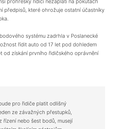
ší prohřešky řidiči nezaplatí na pokutách
í předpisů, které ohrožuje ostatní účastníky
pka.
 bodového systému zadrhla v Poslanecké
žnost řídit auto od 17 let pod dohledem
et od získání prvního řidičského oprávnění
ude pro řidiče platit odlišný
jeden ze závažných přestupků,
 řízení nebo šest bodů, musejí