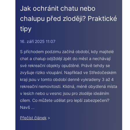
Jak ochránit chatu nebo
chalupu před zloději? Praktické
tipy
16. září 2025 11:07
S příchodem podzimu začíná období, kdy majitelé
chat a chalup odjíždějí zpět do měst a nechávají
své rekreační objekty opuštěné. Právě tehdy se
zvyšuje riziko vloupání. Například ve Středočeském
kraji jsou v tomto období denně vykradeny 3 až 4
rekreační nemovitosti. Klidná, méně obydlená místa
v lesích nebo u vesnic jsou pro zloděje ideálním
cílem. Co můžete udělat pro lepší zabezpečení?
Navš ...
Přečíst článek
>