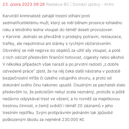
23. února 2023 09:26
Redakce BC
|
Domácí zprávy
-
Krimi
Karvinští kriminalisté zahájili trestní stíhání proti
sedmatřicetiletému muži, který se měl během prosince loňského
roku a letošního ledna vloupat do téměř deseti provozoven
v Karviné. Jednalo se převážně o prodejny potravin, restaurace,
trafiky, ale nepohrdnul ani stánky s rychlým občerstvením.
Obviněný se měl nejprve do objektů za užití síly vloupat, a poté
z nich odcizit především finanční hotovost, cigarety nebo alkohol.
V několika případech však narazil a po prvotní radosti „z dobře
odvedené práce“ zjistil, že na něj čeká další nástraha v podobě
bezpečnostní mříže či úzkého vstupního otvoru, a proto od
dokonání svého činu nakonec upustil. Osudným se pachateli stalo
především to, že policistům nebyl zcela neznámý, protože si ještě
nedávno odpykával trest ve vězení, a to rovněž za majetkovou
trestnou činnost, o čemž svědčí i téměř 20 záznamů v jeho
trestním rejstříku. Svým protiprávním jednáním tak způsobil
poškozeným škodu za nejméně 230.000 Kč.