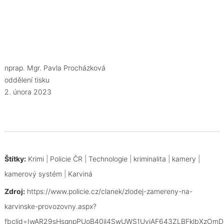
nprap. Mgr. Pavla Procházková
oddělení tisku
2. února 2023
Štítky:
Krimi
|
Policie ČR
|
Technologie
|
kriminalita
|
kamery
|
kamerový systém
|
Karviná
Zdroj:
https://www.policie.cz/clanek/zlodej-zamereny-na-
karvinske-provozovny.aspx?
fbclid=IwAR29sHsqnpPUoB40il4SwUWS1UvjAF643ZLBFklbXzOm