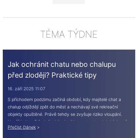
TÉMA TÝDNE
Jak ochránit chatu nebo chalupu
před zloději? Praktické tipy
16. září 2025 11:07
S příchodem podzimu začíná období, kdy majitelé chat a
chalup odjíždějí zpět do měst a nechávají své rekreační
objekty opuštěné. Právě tehdy se zvyšuje riziko vloupání.
Například ve Středočeském kraji jsou v tomto období denně
Přečíst článek
>
vykradeny 3 až 4 rekreační nemovitosti. Klidná, méně
obydlená místa v lesích nebo u vesnic jsou pro zloděje