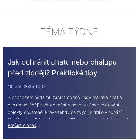
TÉMA TÝDNE
Jak ochránit chatu nebo chalupu
před zloději? Praktické tipy
16. září 2025 11:07
S příchodem podzimu začíná období, kdy majitelé chat a
chalup odjíždějí zpět do měst a nechávají své rekreační
objekty opuštěné. Právě tehdy se zvyšuje riziko vloupání.
Například ve Středočeském kraji jsou v tomto období denně
Přečíst článek
>
vykradeny 3 až 4 rekreační nemovitosti. Klidná, méně
obydlená místa v lesích nebo u vesnic jsou pro zloděje