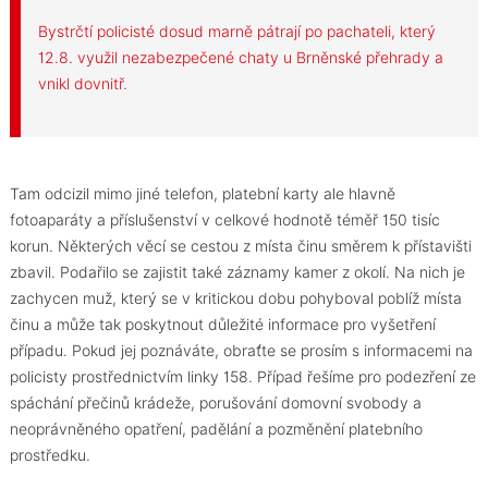
Bystrčtí policisté dosud marně pátrají po pachateli, který
12.8. využil nezabezpečené chaty u Brněnské přehrady a
vnikl dovnitř.
Tam odcizil mimo jiné telefon, platební karty ale hlavně
fotoaparáty a příslušenství v celkové hodnotě téměř 150 tisíc
korun. Některých věcí se cestou z místa činu směrem k přístavišti
zbavil. Podařilo se zajistit také záznamy kamer z okolí. Na nich je
zachycen muž, který se v kritickou dobu pohyboval poblíž místa
činu a může tak poskytnout důležité informace pro vyšetření
případu. Pokud jej poznáváte, obraťte se prosím s informacemi na
policisty prostřednictvím linky 158. Případ řešíme pro podezření ze
spáchání přečinů krádeže, porušování domovní svobody a
neoprávněného opatření, padělání a pozměnění platebního
prostředku.