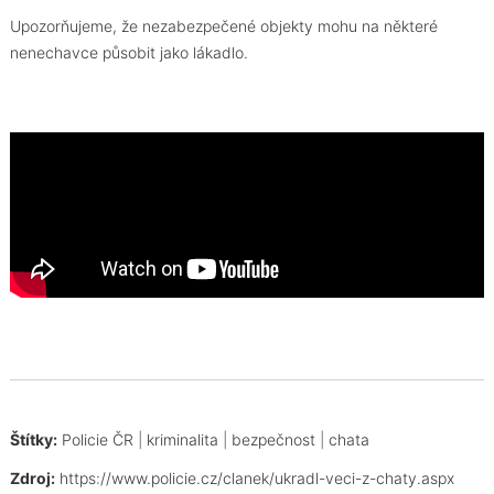
Upozorňujeme, že nezabezpečené objekty mohu na některé
nenechavce působit jako lákadlo.
Štítky:
Policie ČR
|
kriminalita
|
bezpečnost
|
chata
Zdroj:
https://www.policie.cz/clanek/ukradl-veci-z-chaty.aspx