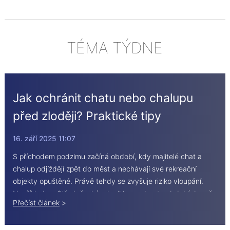
TÉMA TÝDNE
Jak ochránit chatu nebo chalupu
před zloději? Praktické tipy
16. září 2025 11:07
S příchodem podzimu začíná období, kdy majitelé chat a
chalup odjíždějí zpět do měst a nechávají své rekreační
objekty opuštěné. Právě tehdy se zvyšuje riziko vloupání.
Například ve Středočeském kraji jsou v tomto období denně
Přečíst článek
>
vykradeny 3 až 4 rekreační nemovitosti. Klidná, méně
obydlená místa v lesích nebo u vesnic jsou pro zloděje