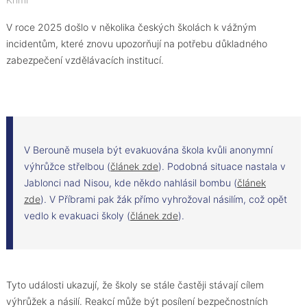
Krimi
V roce 2025 došlo v několika českých školách k vážným
incidentům, které znovu upozorňují na potřebu důkladného
zabezpečení vzdělávacích institucí.
V Berouně musela být evakuována škola kvůli anonymní
výhrůžce střelbou (
článek zde
). Podobná situace nastala v
Jablonci nad Nisou, kde někdo nahlásil bombu (
článek
zde
). V Příbrami pak žák přímo vyhrožoval násilím, což opět
vedlo k evakuaci školy (
článek zde
).
Tyto události ukazují, že školy se stále častěji stávají cílem
výhrůžek a násilí. Reakcí může být posílení bezpečnostních