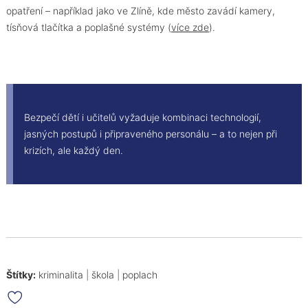
opatření – například jako ve Zlíně, kde město zavádí kamery,
tísňová tlačítka a poplašné systémy (
více zde
).
Bezpečí dětí i učitelů vyžaduje kombinaci technologií,
jasných postupů i připraveného personálu – a to nejen při
krizích, ale každý den.
Štítky:
kriminalita
|
škola
|
poplach