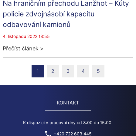
Na hraničním přechodu Lanžhot – Kúty
policie zdvojnásobí kapacitu
odbavování kamionů
4. listopadu 2022 18:55
Přečíst článek
>
1
2
3
4
5
KONTAKT
K dispozici v pracovní dny od 8:00 do 15:00.
+420 722 603 445